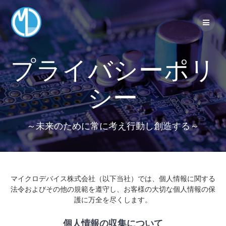
Skip
to
content
プライバシーポリ
シー
～未来のために常に考え行動し創造する～
マイクロデバイス株式会社（以下当社）では、個人情報に関する
法令およびその他の規範を遵守し、お客様の大切な個人情報の保
護に万全を尽くします。
個人情報の収集について